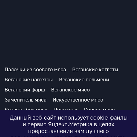
Палочки из соевого мяса
Веганские котлеты
Веганские наггетсы
Веганские пельмени
Веганский фарш
Веганское мясо
Заменитель мяса
Искусственное мясо
Котлеты без мяса
Пельмени
Соевое мясо
Данный веб-сайт использует cookie-файлы
Соевые котлеты
Соевый фарш
и сервис Яндекс.Метрика в целях
предоставления вам лучшего