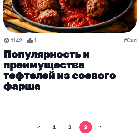
1142
1
#Соя
Популярность и
преимущества
тефтелей из соевого
фарша
<
1
2
3
>