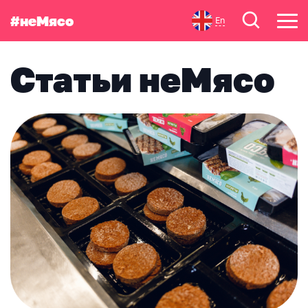
#неМясо
En
Статьи неМясо