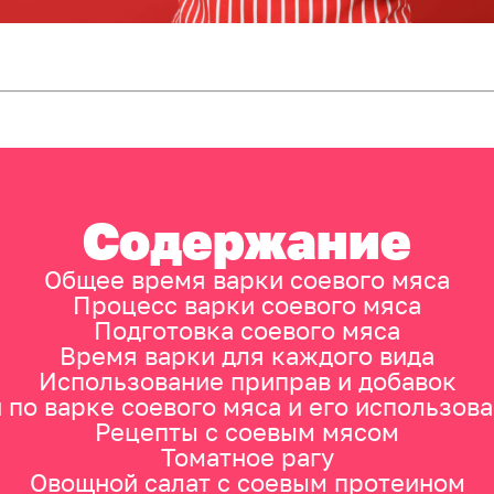
Содержание
Общее время варки соевого мяса
Процесс варки соевого мяса
Подготовка соевого мяса
Время варки для каждого вида
Использование приправ и добавок
по варке соевого мяса и его использов
Рецепты с соевым мясом
Томатное рагу
Овощной салат с соевым протеином