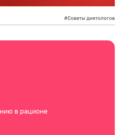
#Советы диетологов
анию в рационе