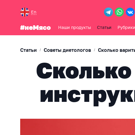
En
#неМясо
Наши продукты
Статьи
Рубрик
Статьи
Советы диетологов
Сколько варит
/
/
Сколько 
инструк