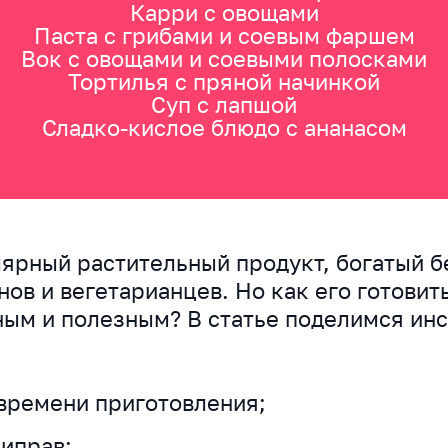
Карри с овощами
Паста с грибами и соевым фаршем
Вок с овощами и соевыми полосками
Тортилья с пряной начинкой
Суп с лапшой
Сладко-кислое блюдо с ананасом
ярный растительный продукт, богатый б
ов и вегетарианцев. Но как его готовить
ным и полезным? В статье поделимся ин
времени приготовления;
иправ;