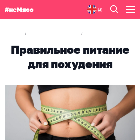
#неМясо
En
Статьи
Советы диетологов
Правильное питание 
/
/
Правильное питание
для похудения