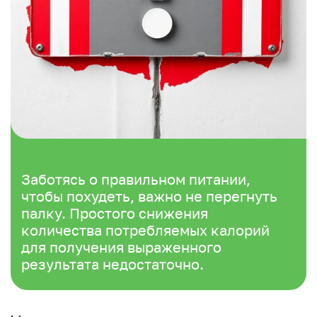
Заботясь о правильном питании,
чтобы похудеть, важно не перегнуть
палку. Простого снижения
количества потребляемых калорий
для получения выраженного
результата недостаточно.