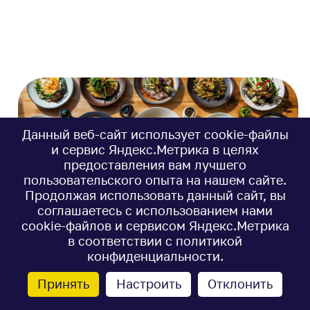
Данный веб-сайт использует cookie-файлы
и сервис Яндекс.Метрика в целях
предоставления вам лучшего
пользовательского опыта на нашем сайте.
Продолжая использовать данный сайт, вы
соглашаетесь с использованием нами
51001
4
#Советы диетологов
cookie-файлов и сервисом Яндекс.Метрика
Меню правильного
в соответствии с
политикой
конфиденциальности
.
питания на неделю с
Принять
Настроить
Отклонить
рецептами