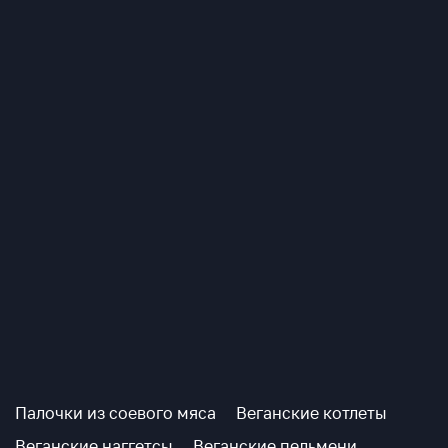
Сотрудничать
Наши продукты
Статьи
Рубрики
Контакты
Палочки из соевого мяса
Веганские котлеты
Веганские наггетсы
Веганские пельмени